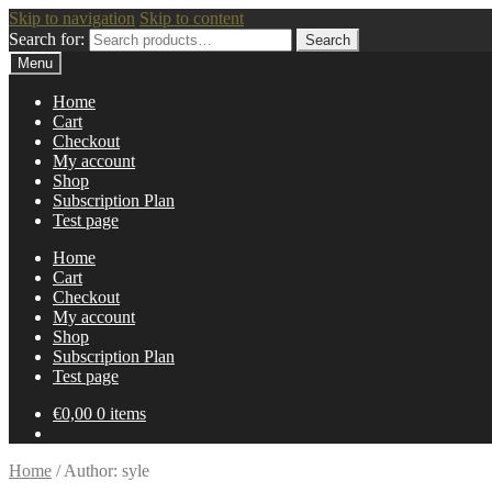
Skip to navigation
Skip to content
Search for:
Search
Menu
Home
Cart
Checkout
My account
Shop
Subscription Plan
Test page
Home
Cart
Checkout
My account
Shop
Subscription Plan
Test page
€
0,00
0 items
Home
/
Author: syle