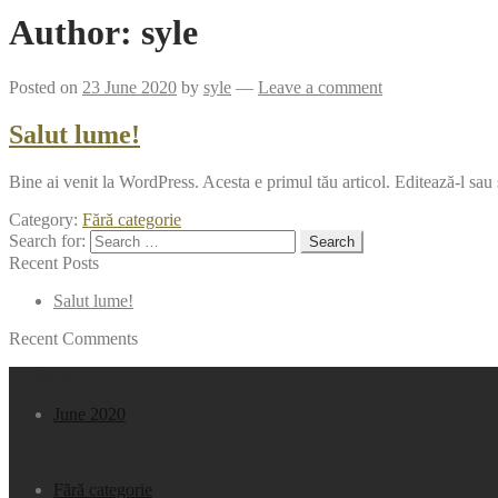
Author:
syle
Posted on
23 June 2020
by
syle
—
Leave a comment
Salut lume!
Bine ai venit la WordPress. Acesta e primul tău articol. Editează-l sau ș
Category:
Fără categorie
Search for:
Recent Posts
Salut lume!
Recent Comments
Archives
June 2020
Categories
Fără categorie