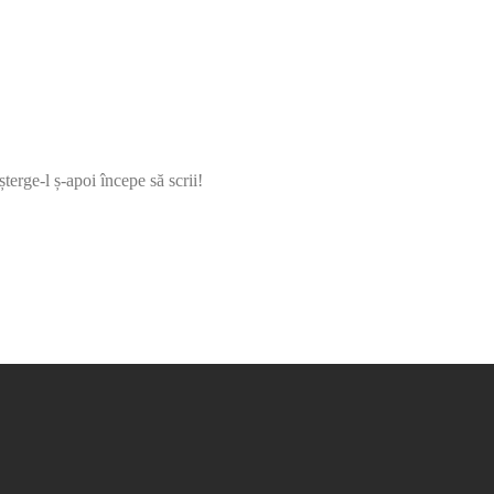
terge-l ș-apoi începe să scrii!